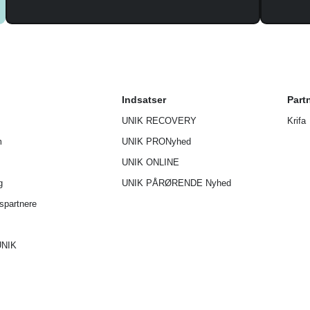
Indsatser
Part
UNIK RECOVERY
Krifa
m
UNIK PRO
Nyhed
UNIK ONLINE
g
UNIK P
ÅRØRENDE
Nyhed
spartnere
UNIK