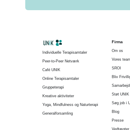
Firma
Om os
Individuelle Terapisamtaler
Vores tea
Peer-to-Peer Netværk
SROI
Café UNIK
Bliv Frivilli
Online Terapisamtaler
Samarbejd
Gruppeterapi
Støt UNIK
Kreative aktiviteter
Søg job i 
Yoga, Mindfulness og Naturterapi
Blog
Generalforsamling
Presse
Vedtægter