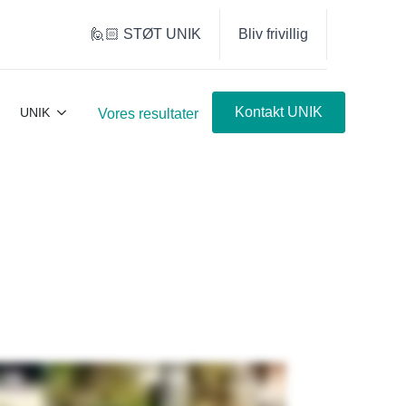
🙋🏻 STØT UNIK
Bliv frivillig
Kontakt UNIK
UNIK
Vores resultater