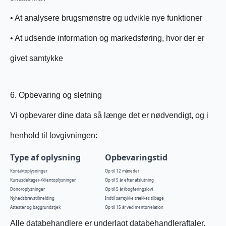
• At analysere brugsmønstre og udvikle nye funktioner
• At udsende information og markedsføring, hvor der er
givet samtykke
6. Opbevaring og sletning
Vi opbevarer dine data så længe det er nødvendigt, og i
henhold til lovgivningen:
Type af oplysning
Opbevaringstid
Kontaktoplysninger
Op til 12 måneder
Kursusdeltager-/klientoplysninger
Op til 5 år efter afslutning
Donoroplysninger
Op til 5 år (bogføringslov)
Nyhedsbrevstilmelding
Indtil samtykke trækkes tilbage
Attester og baggrundstjek
Op til 15 år ved mentorrelation
Alle databehandlere er underlagt databehandleraftaler.