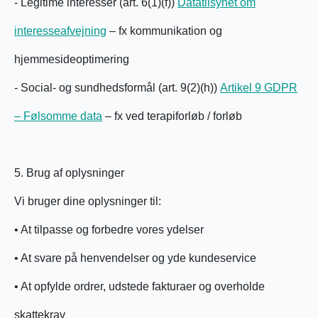
- Legitime interesser (art. 6(1)(f))
Datatilsynet om
interesseafvejning
– fx kommunikation og
hjemmesideoptimering
- Social- og sundhedsformål (art. 9(2)(h))
Artikel 9 GDPR
– Følsomme data
– fx ved terapiforløb / forløb
5. Brug af oplysninger
Vi bruger dine oplysninger til:
• At tilpasse og forbedre vores ydelser
• At svare på henvendelser og yde kundeservice
• At opfylde ordrer, udstede fakturaer og overholde
skattekrav