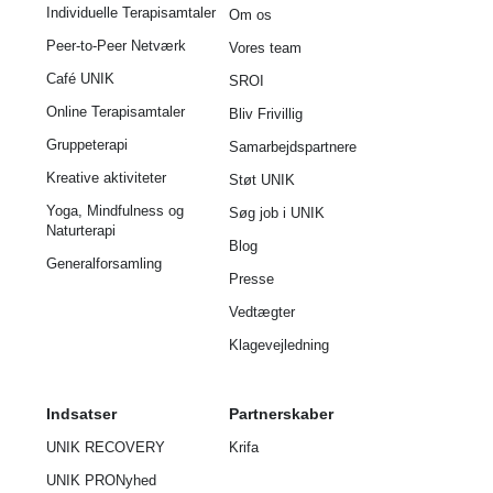
Individuelle Terapisamtaler
Om os
Peer-to-Peer Netværk
Vores team
Café UNIK
SROI
Online Terapisamtaler
Bliv Frivillig
Gruppeterapi
Samarbejdspartnere
Kreative aktiviteter
Støt UNIK
Yoga, Mindfulness og
Søg job i UNIK
Naturterapi
Blog
Generalforsamling
Presse
Vedtægter
Klagevejledning
Indsatser
Partnerskaber
UNIK RECOVERY
Krifa
UNIK PRO
Nyhed