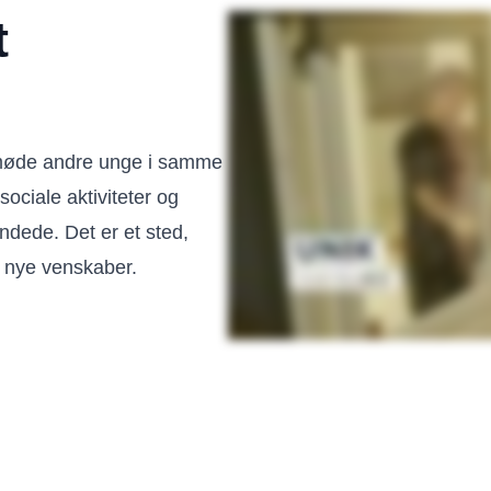
t
n møde andre unge i samme
sociale aktiviteter og
indede. Det er et sted,
 nye venskaber.