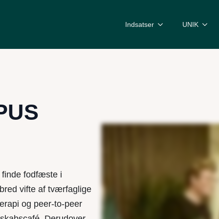
Indsatser
UNIK
OPUS
finde fodfæste i
bred vifte af tværfaglige
terapi og peer-to-peer
esskabscafé. Derudover