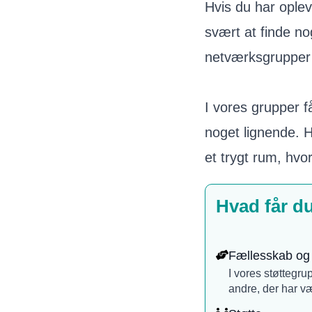
Hvis du har opleve
svært at finde no
netværksgrupper 
I vores grupper 
noget lignende. 
et trygt rum, hvo
Hvad får d
Fællesskab og 
I vores støttegru
andre, der har v