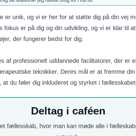
g de realtioner jeg havde brug for i mit liv."
se er unik, og vi er her for at støtte dig på din vej 
fokus er på dig og din udvikling, og vi er klar til 
øjer, der fungerer bedst for dig.
s af professionelt uddannede facilitatorer, der er e
terapeutiske teknikker. Deres mål er at fremme di
at du føler dig inkluderet og styrket i fællesskabet
Deltag i caféen
t fællesskab, hvor man kan møde alle i fælleskabe