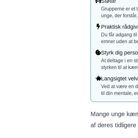
Støtte
Grupperne er et t
unge, der forstå
Praktisk rådgiv
Du får adgang til
emner uden at be
Styrk dig perso
At deltage i en s
styrken til at kæ
Langsigtet vel
Ved at være en de
til din mentale, 
Mange unge kæmp
af deres tidligere