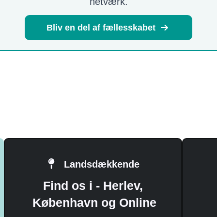
netværk.
Bliv en del af fællesskabet
Landsdækkende
Find os i - Herlev,
København og Online