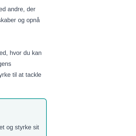
med andre, der
nskaber og opnå
ed, hvor du kan
agens
rke til at tackle
t og styrke sit