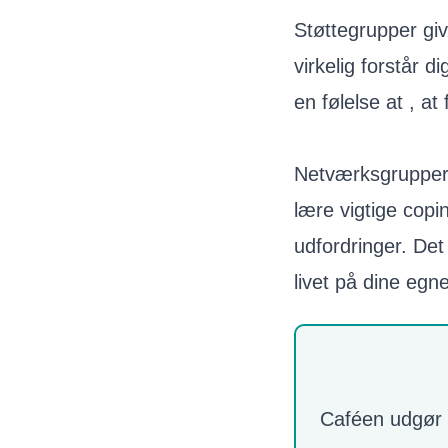
Støttegrupper giv
virkelig forstår 
en følelse at , at
Netværksgrupper 
lære vigtige copi
udfordringer. Det 
livet på dine egn
Caféen udgør e