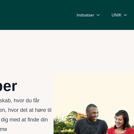
Indsatser
UNIK
per
skab, hvor du får
n, hvor det at høre til
 dig med at finde din
mme