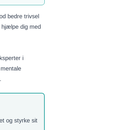
mod bedre trivsel
at hjælpe dig med
ksperter i
n mentale
.
t og styrke sit