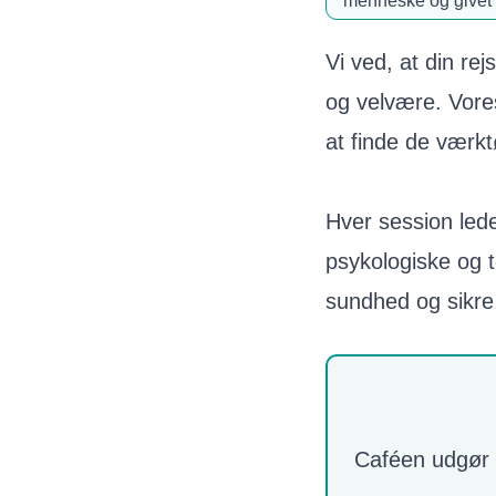
menneske og givet mi
Vi ved, at din rej
og velvære. Vores 
at finde de værkt
Hver session lede
psykologiske og 
sundhed og sikre, 
Caféen udgør e