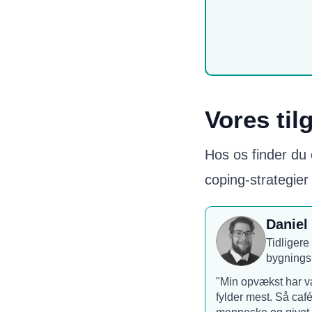
Vores til
Hos os finder du 
coping-strategier
Daniel
Tidligere
bygnings
"Min opvækst har væ
fylder mest. Så caf