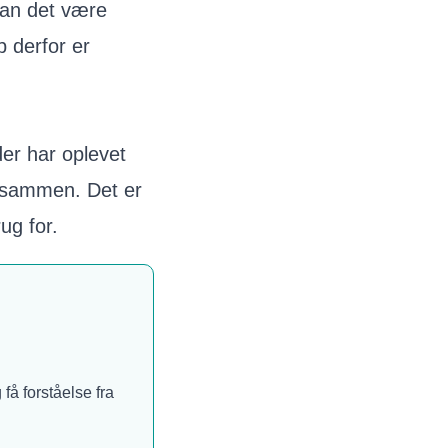
 kan det være
p derfor er
er har oplevet
e sammen. Det er
ug for.
få forståelse fra